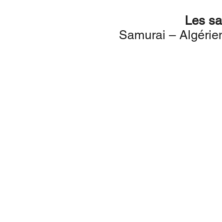
Les sa
​Samurai – Algéri
Chicken Crispy vous acc
Du mercredi au sam
De 11h30 / 14h00 et de 18h
Dimanche de 18h00-2
Fermé le Lundi, Mardi et Dim
Mentions légales